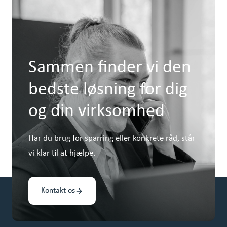
Sammen finder vi den
bedste løsning for dig
og din virksomhed
Har du brug for sparring eller konkrete råd, står
vi klar til at hjælpe.
Kontakt os