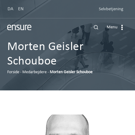
Fortsæt
DA
EN
Selvbetjening
til
indhold
Menu
Morten Geisler
Schouboe
Forside
-
Medarbejdere
-
Morten Geisler Schouboe